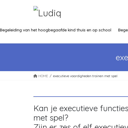
Ga
Ga
naar
naar
de
de
inhoud
navigatie
Begeleiding van het hoogbegaafde kind thuis en op school
Bege
exe
HOME
executieve vaardigheden trainen met spel
Kan je executieve functie
met spel?
Zijn er zes of elf execut