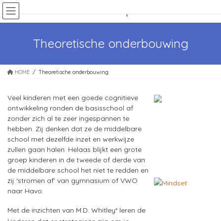
Ga
Ga
naar
naar
de
de
inhoud
navigatie
Theoretische onderbouwing
HOME
Theoretische onderbouwing
Veel kinderen met een goede cognitieve
ontwikkeling ronden de basisschool af
zonder zich al te zeer ingespannen te
hebben. Zij denken dat ze de middelbare
school met dezelfde inzet en werkwijze
zullen gaan halen. Helaas blijkt een grote
groep kinderen in de tweede of derde van
de middelbare school het niet te redden en
zij ‘stromen af’ van gymnasium of VWO
naar Havo.
Met de inzichten van M.D. Whitley* leren de