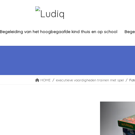
Ga
Ga
naar
naar
de
de
inhoud
navigatie
Begeleiding van het hoogbegaafde kind thuis en op school
Bege
HOME
executieve vaardigheden trainen met spel
Fot