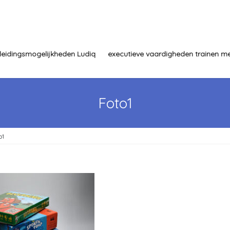
leidingsmogelijkheden Ludiq
executieve vaardigheden trainen me
Foto1
o1