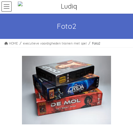
Ga
Ga
naar
naar
de
de
inhoud
navigatie
Foto2
HOME
executieve vaardigheden trainen met spel
Foto2