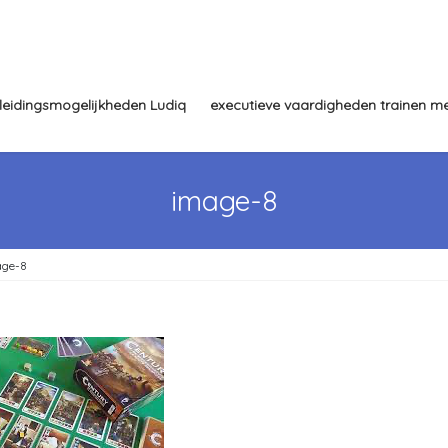
leidingsmogelijkheden Ludiq
executieve vaardigheden trainen me
image-8
age-8