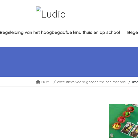
Ga
Ga
naar
naar
de
de
inhoud
navigatie
Begeleiding van het hoogbegaafde kind thuis en op school
Bege
HOME
executieve vaardigheden trainen met spel
im