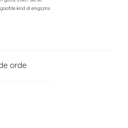
aafde kind al enigszins
de orde