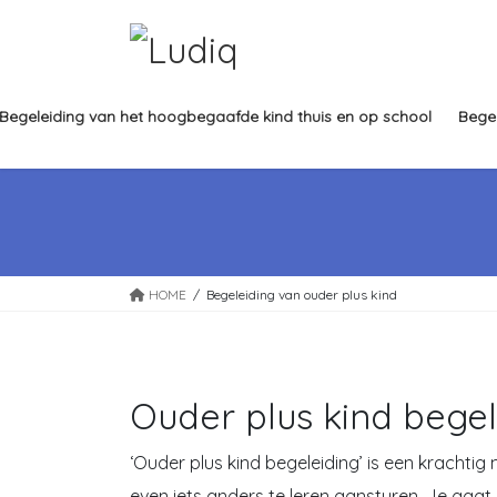
Ga
Ga
naar
naar
de
de
inhoud
navigatie
Begeleiding van het hoogbegaafde kind thuis en op school
Bege
HOME
Begeleiding van ouder plus kind
Ouder plus kind begel
‘Ouder plus kind begeleiding’ is een krachtig 
even iets anders te leren aansturen. Je gaa