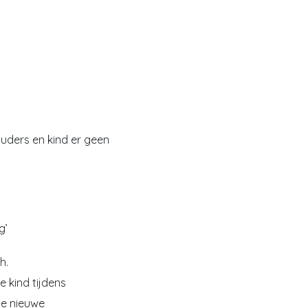
uders en kind er geen
g’
h.
e kind tijdens
ute nieuwe