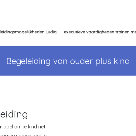
leidingsmogelijkheden Ludiq
executieve vaardigheden trainen me
Begeleiding van ouder plus kind
eiding
middel om je kind net
t samen samen met je