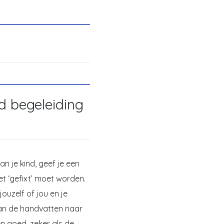
d begeleiding
an je kind, geef je een
het ‘gefixt’ moet worden.
ouzelf of jou en je
van de handvatten naar
n goed, zeker als de