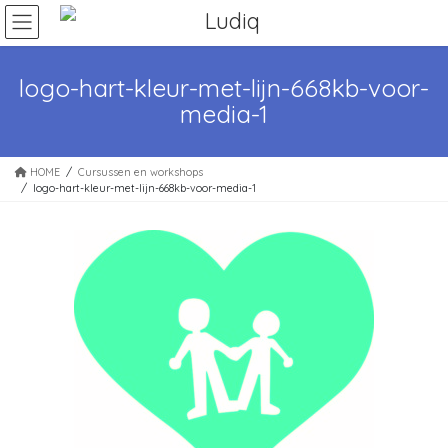
Ga
Ga
naar
naar
de
de
inhoud
navigatie
logo-hart-kleur-met-lijn-668kb-voor-
media-1
HOME
Cursussen en workshops
logo-hart-kleur-met-lijn-668kb-voor-media-1