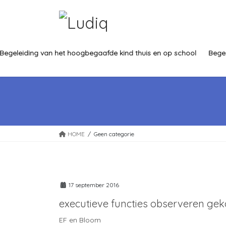
Ga
Ga
naar
naar
de
de
inhoud
navigatie
Begeleiding van het hoogbegaafde kind thuis en op school
Bege
HOME
Geen categorie
17 september 2016
executieve functies observeren ge
EF en Bloom